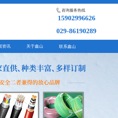
咨询服务热线
15902996626
029-86190289
闻资讯
关于鑫山
联系鑫山