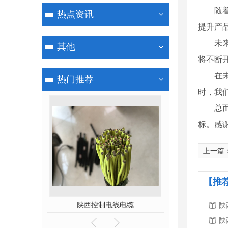
随
热点资讯
提升产
未
其他
将不断
在
热门推荐
时，我
总
标。感
上一篇
【推
电缆
陕西控制电线电缆
陕西高压8.5/1
陕
陕