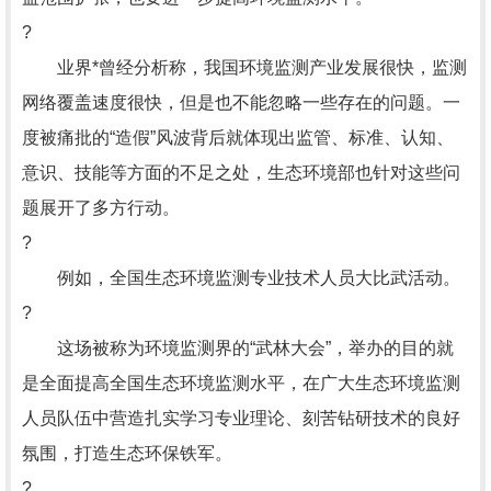
?
业界*曾经分析称，我国环境监测产业发展很快，监测
网络覆盖速度很快，但是也不能忽略一些存在的问题。一
度被痛批的“造假”风波背后就体现出监管、标准、认知、
意识、技能等方面的不足之处，生态环境部也针对这些问
题展开了多方行动。
?
例如，全国生态环境监测专业技术人员大比武活动。
?
这场被称为环境监测界的“武林大会”，举办的目的就
是全面提高全国生态环境监测水平，在广大生态环境监测
人员队伍中营造扎实学习专业理论、刻苦钻研技术的良好
氛围，打造生态环保铁军。
?