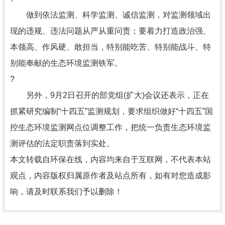
做到依法监测、科学监测、诚信监测，对监测领域出
现的违规、违法问题从严从重问责；要着力打造政治强、
本领高、作风硬、敢担当，特别能吃苦、特别能战斗、特
别能奉献的生态环境监测铁军。
?
另外，9月2日召开的部党组(扩大)会议还表示，正在
抓紧研究编制“十四五”监测规划，要求组织做好“十四五”国
控生态环境监测网点位调整工作，把统一负责生态环境监
测评估的法定职责落到实处。
本文转载自环保在线，内容均来自于互联网，不代表本站
观点，内容版权归属原作者及站点所有，如有对您造成影
响，请及时联系我们予以删除！