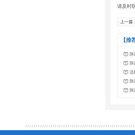
请及时
上一篇
【推
陕
陕
适
陕
陕