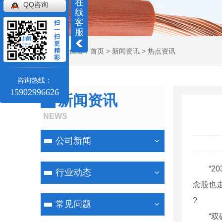
在
QQ咨询
线
客
扫
一
服
扫
更
当前位置：
精
首页
>
新闻资讯
>
热点资讯
彩
咨询热线：
15902996626
新闻资讯
NEWS
公司新闻
“20
行业动态
念股也
?
常见问题
“双碳