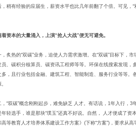
后，稍有经验的应届生，薪资水平也比几年前翻了个倍。可见，“
。
随着资本的大量涌入，上演“抢人大战”便无可避免。
炙热的“双碳”业务，迫使人力需求激增。在“双碳”目标下，市
发员、碳积分核算员、碳资讯工程师等等。环保在线搜索发现，多
之多，且行业包括金融、建筑工程、智能制造、服务行业等等。各
源。
“双碳”概念刚刚起步，难免缺乏 人才。有话说，1年入行，3年
是年轻选手，谁是那块“璞玉”还真不好说。自然， 人才便成了资
5KV 电力电缆
陕西电线电缆
和高等教育人才培养体系建设工作方案》(下称“方案”)，要求从
。