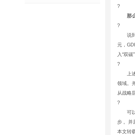
?
那
?
说到“
元，GD
入“双碳
?
上述方
领域。
从战略
?
可以看
步 。
本文转