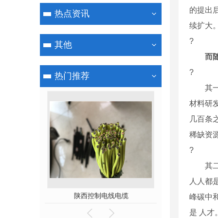
的提出
热点资讯
续扩大
?
其他
而
?
热门推荐
其一，
材料研
几百条
稀缺资
?
其二，
人人都
电缆
陕西控制电线电缆
陕西高压8.5/1
峰碳中
是 人才