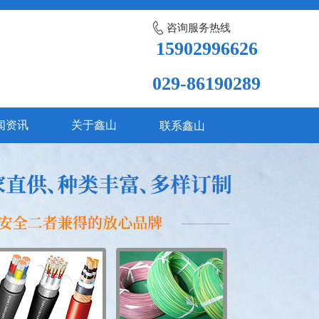
咨询服务热线
15902996626
029-86190289
闻资讯
关于鑫山
联系鑫山