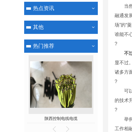
当然，
热点资讯
融通发展
场”的
其他
谁能不
?
热门推荐
不
显不过
诸多方
?
可以说
的技术
?
电缆
陕西控制电线电缆
陕西高压8.5/1
举例来
工作相