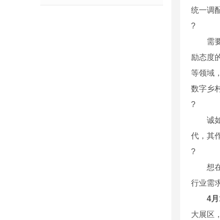
统一调
?
需要关
励态度
等领域
数字乡
?
诚如 
代，其
?
想在环
行业需
4月
大展区