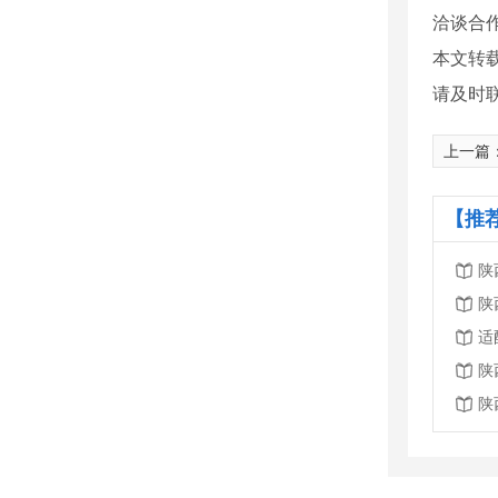
洽谈合
本文转
请及时
上一篇
【推
陕
陕
适
陕
陕