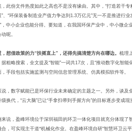
此份文件热度如此之高也不是没有缘由。其中，“打造若干专精特
”、“环保装备制造业产值力争达到1.3万亿元”无一不是推进行
“羹”，中小企业也能分得。要知道，在我国环保产业中，中小微
心动呢。
过，想借政策的力“扶摇直上”，还得先搞清楚方向在哪边。
梳理
。据粗略搜索，全文提及“智能”一词共17次，且“推动数字化智
面，手段包括实施监测与空间信息管理系统、仿真模拟软件等。
，数字赋能已是环保行业未来确定的主题之一。另外，谈及全
升级换代，“云大脑”已让“手拿扫帚到手握方向”的目标逐步变成现
5KV 电力电缆
陕西电线电缆
说，盈峰环境位于深圳福田的环卫一体化项目就充分体现了智
融合，可实现主干道*机械化作业。在盈峰环境自研“智慧环卫云平