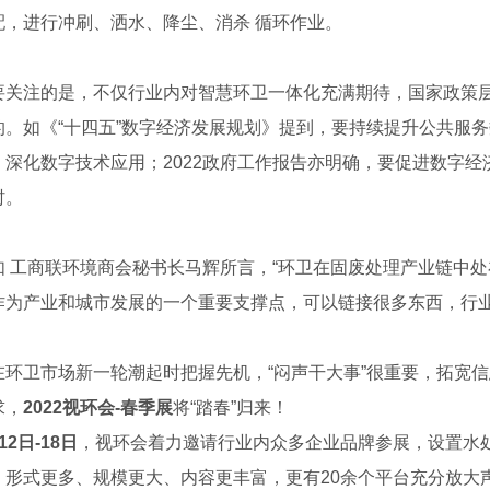
配，进行冲刷、洒水、降尘、消杀 循环作业。
注的是，不仅行业内对智慧环卫一体化充满期待，国家政策层
的。如《“十四五”数字经济发展规划》提到，要持续提升公共服
，深化数字技术应用；2022政府工作报告亦明确，要促进数字
村。
工商联环境商会秘书长马辉所言，“环卫在固废处理产业链中处
作为产业和城市发展的一个重要支撑点，可以链接很多东西，行业
卫市场新一轮潮起时把握先机，“闷声干大事”很重要，拓宽信
求，
2022视环会-春季展
将“踏春”归来！
12日-18日
，视环会着力邀请行业内众多企业品牌参展，设置水
，形式更多、规模更大、内容更丰富，更有20余个平台充分放大