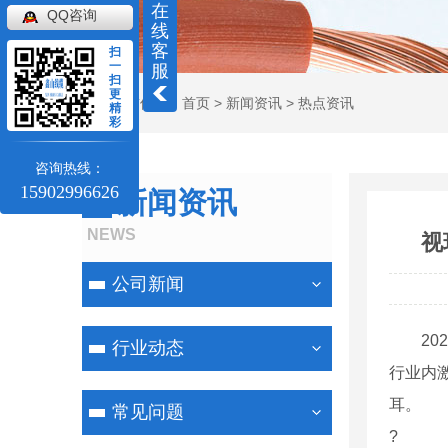
在
QQ咨询
线
客
扫
一
服
扫
更
当前位置：
首页
>
新闻资讯
>
热点资讯
精
彩
咨询热线：
15902996626
新闻资讯
NEWS
视
公司新闻
2022
行业动态
行业内
耳。
常见问题
?