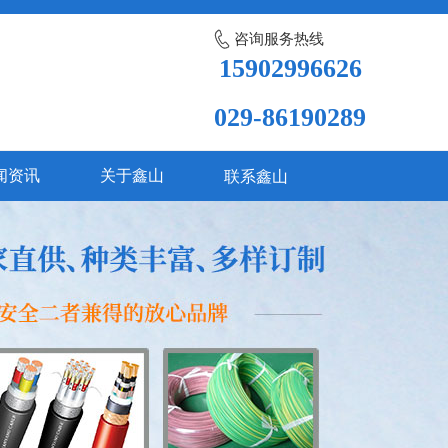
咨询服务热线
15902996626
029-86190289
闻资讯
关于鑫山
联系鑫山