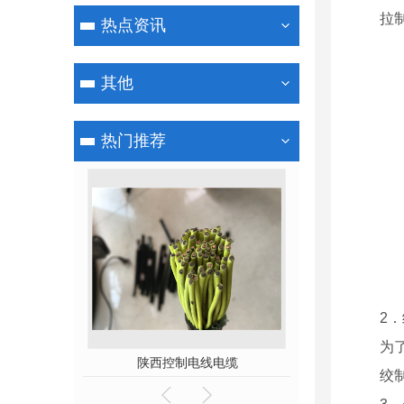
拉
热点资讯
其他
热门推荐
2
为
电缆
陕西控制电线电缆
陕西高压8.5/1
绞