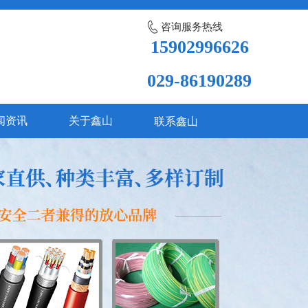
咨询服务热线
15902996626
029-86190289
闻资讯
关于鑫山
联系鑫山