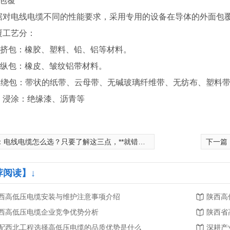
．包覆
据对电线电缆不同的性能要求，采用专用的设备在导体的外面包
覆工艺分：
．挤包：橡胶、塑料、铅、铝等材料。
．纵包：橡皮、皱纹铝带材料。
．绕包：带状的纸带、云母带、无碱玻璃纤维带、无纺布、塑料
． 浸涂：绝缘漆、沥青等
：
电线电缆怎么选？只要了解这三点，**就错不了！
下一篇
荐阅读】↓
西高低压电缆安装与维护注意事项介绍
陕西高
西高低压电缆企业竞争优势分析
陕西省
配西北工程选择高低压电缆的品质优势是什么
深耕产