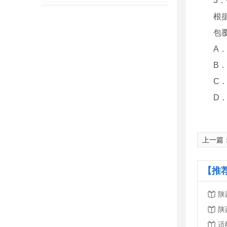
3
根
包
A
B
C
D
上一篇
【推
陕
陕
适